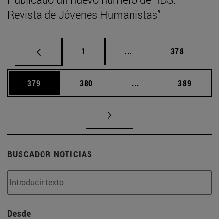
Revista de Jóvenes Humanistas”
Página
Páginas intermedias Us
Página
1
...
378
Página
Página
Páginas intermedias 
Página
379
380
...
389
BUSCADOR NOTICIAS
Desde