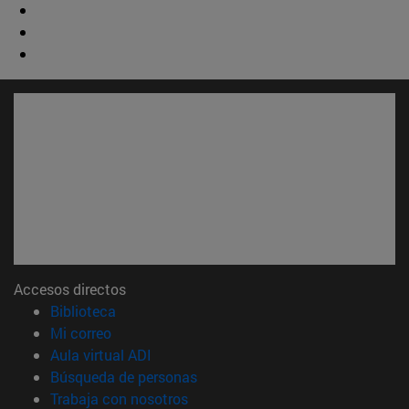
Accesos directos
(abre en nueva ventana)
Biblioteca
(abre en nueva ventana)
Mi correo
(abre en nueva ventana)
Aula virtual ADI
(abre en nueva ventana)
Búsqueda de personas
(abre en nueva ventana)
Trabaja con nosotros