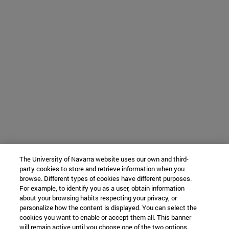
The University of Navarra website uses our own and third-
party cookies to store and retrieve information when you
browse. Different types of cookies have different purposes.
For example, to identify you as a user, obtain information
about your browsing habits respecting your privacy, or
personalize how the content is displayed. You can select the
cookies you want to enable or accept them all. This banner
will remain active until you choose one of the two options.