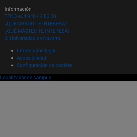
Información
TFNO +34 948 42 56 00
¿QUÉ GRADO TE INTERESA?
¿QUÉ MÁSTER TE INTERESA?
© Universidad de Navarra
Información legal
Accesibilidad
Configuración de cookies
Localizador de campus