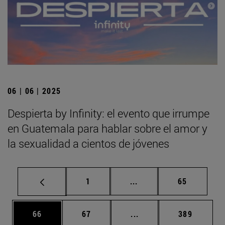
06 | 06 | 2025
Despierta by Infinity: el evento que irrumpe
en Guatemala para hablar sobre el amor y
la sexualidad a cientos de jóvenes
Página
Páginas intermedias Us
Página
1
...
65
Página
Página
Páginas intermedias U
Página
66
67
...
389