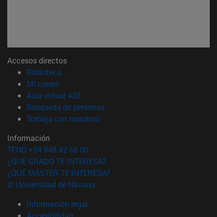
Accesos directos
(abre en nueva ventana)
Biblioteca
(abre en nueva ventana)
Mi correo
(abre en nueva ventana)
Aula virtual ADI
(abre en nueva ventana)
Búsqueda de personas
(abre en nueva ventana)
Trabaja con nosotros
Información
TFNO +34 948 42 56 00
¿QUÉ GRADO TE INTERESA?
¿QUÉ MÁSTER TE INTERESA?
© Universidad de Navarra
Información legal
Accesibilidad