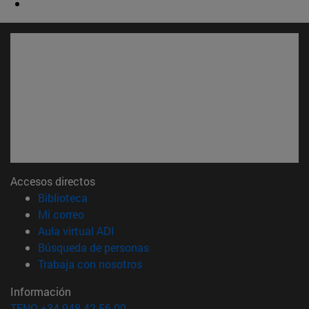
Accesos directos
(abre en nueva ventana)
Biblioteca
(abre en nueva ventana)
Mi correo
(abre en nueva ventana)
Aula virtual ADI
(abre en nueva ventana)
Búsqueda de personas
(abre en nueva ventana)
Trabaja con nosotros
Información
TFNO +34 948 42 56 00