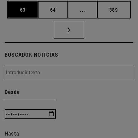
Página
Página
Páginas intermedias U
Página
63
64
...
389
BUSCADOR NOTICIAS
Desde
Hasta