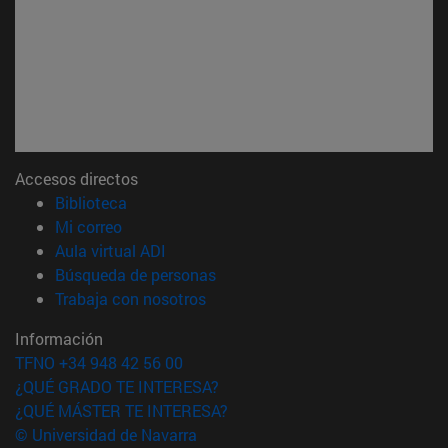
Accesos directos
(abre en nueva ventana)
Biblioteca
(abre en nueva ventana)
Mi correo
(abre en nueva ventana)
Aula virtual ADI
(abre en nueva ventana)
Búsqueda de personas
(abre en nueva ventana)
Trabaja con nosotros
Información
TFNO +34 948 42 56 00
¿QUÉ GRADO TE INTERESA?
¿QUÉ MÁSTER TE INTERESA?
© Universidad de Navarra