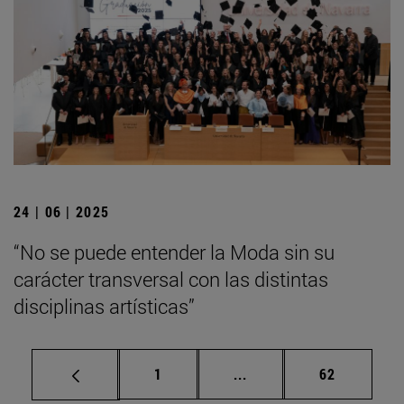
24 | 06 | 2025
“No se puede entender la Moda sin su
carácter transversal con las distintas
disciplinas artísticas”
Página
Páginas intermedias Us
Página
1
...
62