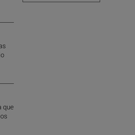
las
io
a que
ios