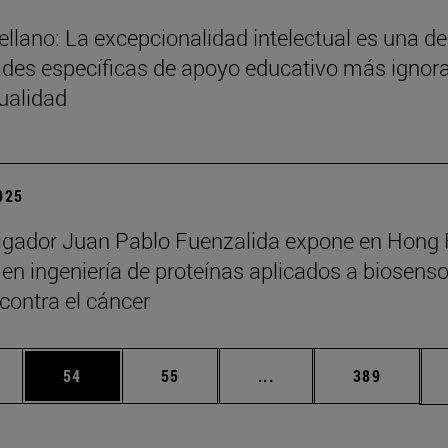
ellano: La excepcionalidad intelectual es una de
des específicas de apoyo educativo más ignor
tualidad
2025
tigador Juan Pablo Fuenzalida expone en Hong
en ingeniería de proteínas aplicados a biosenso
 contra el cáncer
edias Use TAB para desplazarse.
ina
Página
Página
Páginas intermedias Us
Página
54
55
...
389