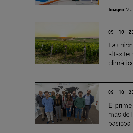
Imagen
Man
09 | 10 | 
La unión 
altas te
climátic
09 | 10 | 
El prime
más de l
básicos