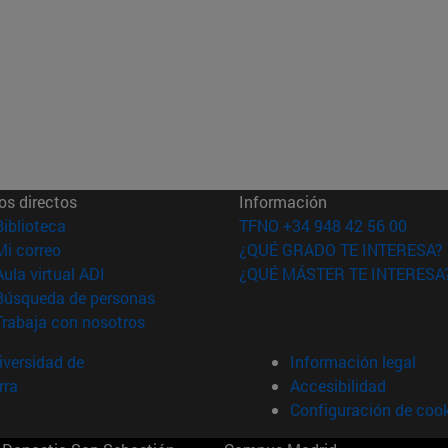
os directos
Información
(abre en nueva ventana)
Biblioteca
TFNO +34 948 42 56 00
(abre en nueva ventana)
Mi correo
¿QUÉ GRADO TE INTERESA?
(abre en nueva ventana)
Aula virtual ADI
¿QUÉ MÁSTER TE INTERESA
(abre en nueva ventana)
Búsqueda de personas
(abre en nueva ventana)
Trabaja con nosotros
versidad de
Información legal
rra
Accesibilidad
Configuración de coo