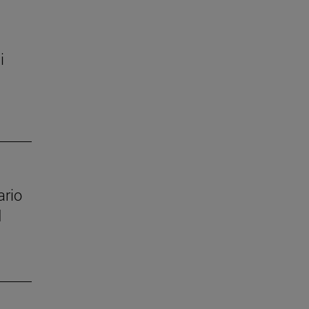
i
ario
d