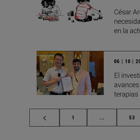
César Ar
necesida
en la ac
06 | 10 | 
El inves
avances 
terapias
Página
Páginas interm
Pág
1
...
53