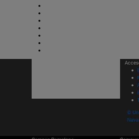
Acces
© Uni
Nava