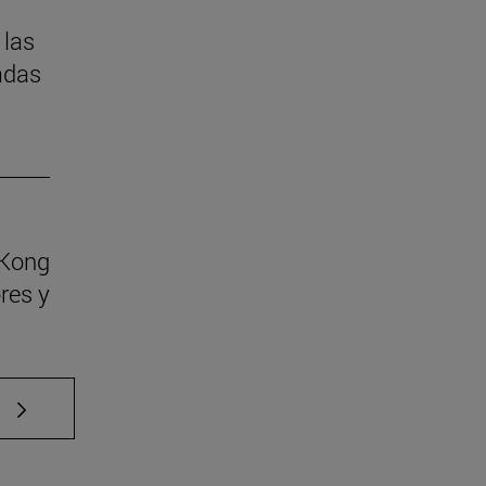
 las
adas
 Kong
res y
e TAB para desplazarse.