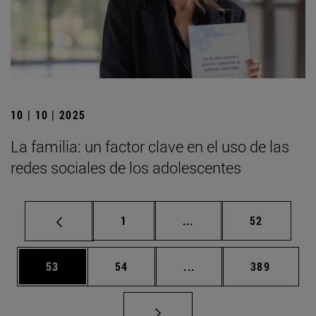
10 | 10 | 2025
La familia: un factor clave en el uso de las
redes sociales de los adolescentes
Página
Páginas intermedias Us
Página
1
...
52
Página
Página
Páginas intermedias U
Página
53
54
...
389