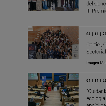
del Conc
III Prem
04 | 11 | 
Cartier,
Sectoria
Imagen
Man
04 | 11 | 
“Cuidar 
ecología
encíclic