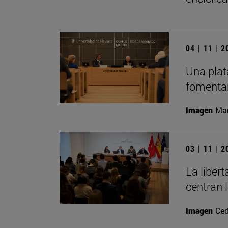
04 | 11 | 
Una plat
fomentar
Imagen
Man
03 | 11 | 
La liber
centran 
Imagen
Ced