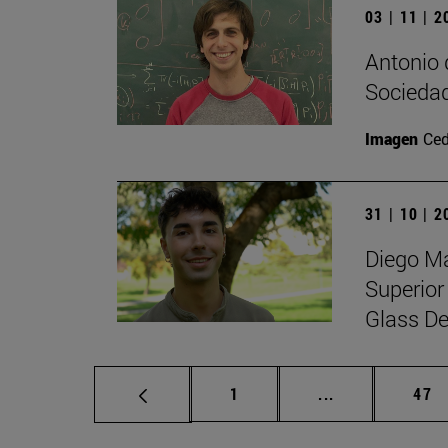
03 | 11 | 
Antonio 
Sociedad
Imagen
Ced
31 | 10 | 
Diego Ma
Superior
Glass De
Página
Páginas interm
Pág
1
...
47