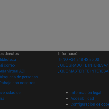
os directos
Información
(abre en nueva ventana)
Biblioteca
TFNO +34 948 42 56 00
(abre en nueva ventana)
Mi correo
¿QUÉ GRADO TE INTERESA?
(abre en nueva ventana)
Aula virtual ADI
¿QUÉ MÁSTER TE INTERESA
(abre en nueva ventana)
Búsqueda de personas
(abre en nueva ventana)
Trabaja con nosotros
versidad de
Información legal
rra
Accesibilidad
Configuración de coo