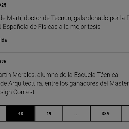
2025
de Martí, doctor de Tecnun, galardonado por la 
 Española de Físicas a la mejor tesis
ida
2025
rtín Morales, alumno de la Escuela Técnica
 de Arquitectura, entre los ganadores del Master
sign Contest
edias Use TAB para desplazarse.
ina
Página
Página
Páginas intermedias Us
Página
48
49
...
389