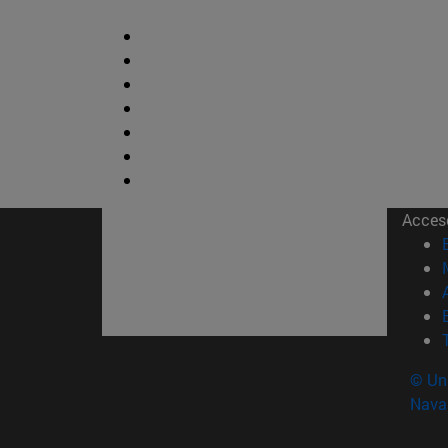
Acces
© Uni
Nava