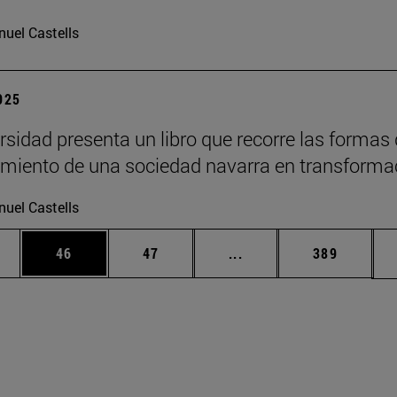
uel Castells
2025
rsidad presenta un libro que recorre las formas
imiento de una sociedad navarra en transforma
uel Castells
edias Use TAB para desplazarse.
ina
Página
Página
Páginas intermedias Us
Página
46
47
...
389