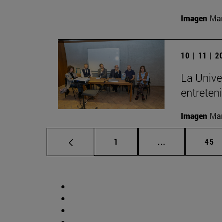
Imagen
Man
10 | 11 | 
La Unive
entreten
Imagen
Man
Página
Páginas interm
Pág
1
...
45