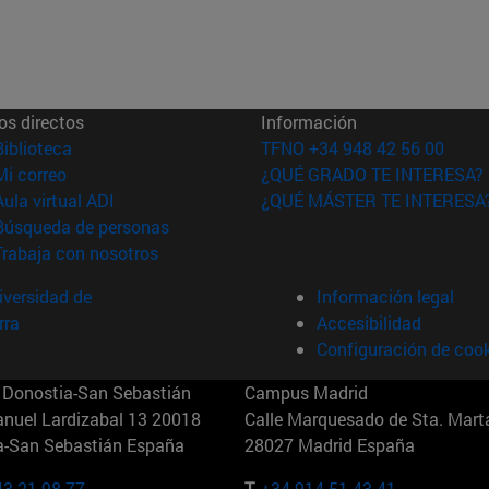
os directos
Información
(abre en nueva ventana)
Biblioteca
TFNO +34 948 42 56 00
(abre en nueva ventana)
Mi correo
¿QUÉ GRADO TE INTERESA?
(abre en nueva ventana)
Aula virtual ADI
¿QUÉ MÁSTER TE INTERESA
(abre en nueva ventana)
Búsqueda de personas
(abre en nueva ventana)
Trabaja con nosotros
versidad de
Información legal
rra
Accesibilidad
Configuración de coo
Donostia-San Sebastián
Campus Madrid
anuel Lardizabal 13 20018
Calle Marquesado de Sta. Marta
a-San Sebastián España
28027 Madrid España
43 21 98 77
T.
+34 914 51 43 41