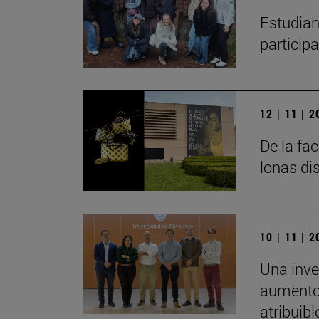
Estudian
particip
12 | 11 | 
De la fa
lonas di
10 | 11 | 
Una inve
aumento 
atribuibl