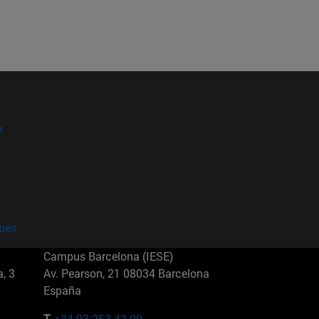
?
kies
Campus Barcelona (IESE)
, 3
Av. Pearson, 21 08034 Barcelona
España
T.
+34 93 253 42 00