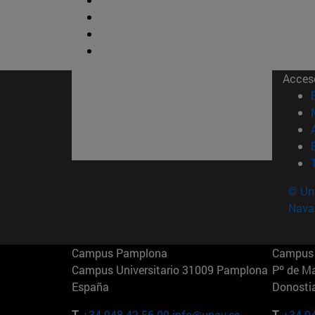
Acces
© Uni
Nava
Campus Pamplona
Campus 
Campus Universitario 31009 Pamplona
Pº de M
España
Donosti
T.
+34 948 42 56 00
info@unav.es
T.
+34 9