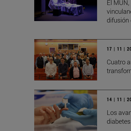
El MUN, 
vinculand
difusión
17 | 11 | 
Cuatro a
transfor
14 | 11 | 
Los avan
diabetes 