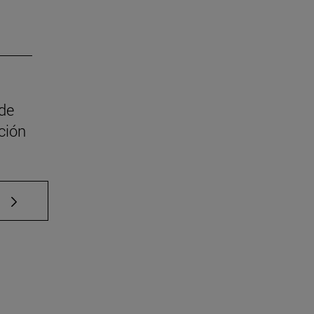
 de
ción
e TAB para desplazarse.