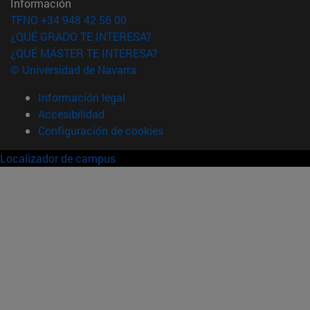
Información
TFNO +34 948 42 56 00
¿QUÉ GRADO TE INTERESA?
¿QUÉ MÁSTER TE INTERESA?
© Universidad de Navarra
Información legal
Accesibilidad
Configuración de cookies
Localizador de campus