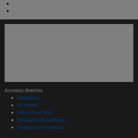
Accesos directos
(abre en nueva ventana)
Biblioteca
(abre en nueva ventana)
Mi correo
(abre en nueva ventana)
Aula virtual ADI
(abre en nueva ventana)
Búsqueda de personas
(abre en nueva ventana)
Trabaja con nosotros