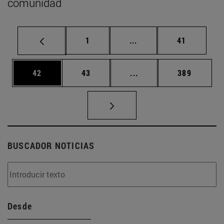
comunidad
Página
Páginas intermedias Us
Página
1
...
41
Página
Página
Páginas intermedias U
Página
42
43
...
389
BUSCADOR NOTICIAS
Desde