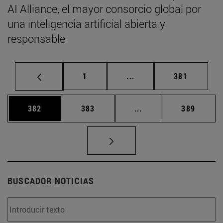
AI Alliance, el mayor consorcio global por
una inteligencia artificial abierta y
responsable
Página
Páginas intermedias Us
Página
1
...
381
Página
Página
Páginas intermedias 
Página
382
383
...
389
BUSCADOR NOTICIAS