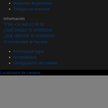
(abre en nueva ventana)
Búsqueda de personas
(abre en nueva ventana)
Trabaja con nosotros
Información
TFNO +34 948 42 56 00
¿QUÉ GRADO TE INTERESA?
¿QUÉ MÁSTER TE INTERESA?
© Universidad de Navarra
Información legal
Accesibilidad
Configuración de cookies
Localizador de campus