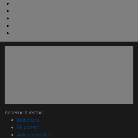
Accesos directos
(abre en nueva ventana)
Biblioteca
(abre en nueva ventana)
Mi correo
(abre en nueva ventana)
Aula virtual ADI