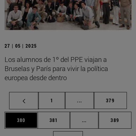
27 | 05 | 2025
Los alumnos de 1º del PPE viajan a
Bruselas y París para vivir la política
europea desde dentro
Página
Páginas intermedias Us
Página
1
...
379
Página
Página
Páginas intermedias 
Página
380
381
...
389