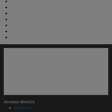
Accesos directos
(abre en nueva ventana)
Biblioteca