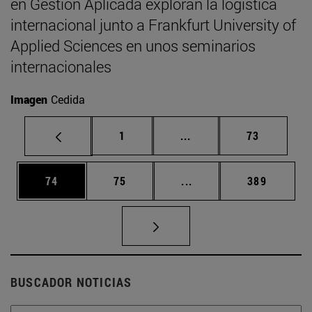
en Gestión Aplicada exploran la logística
internacional junto a Frankfurt University of
Applied Sciences en unos seminarios
internacionales
Imagen
Cedida
Página
Páginas intermedias Us
Página
1
...
73
Página
Página
Páginas intermedias U
Página
74
75
...
389
BUSCADOR NOTICIAS