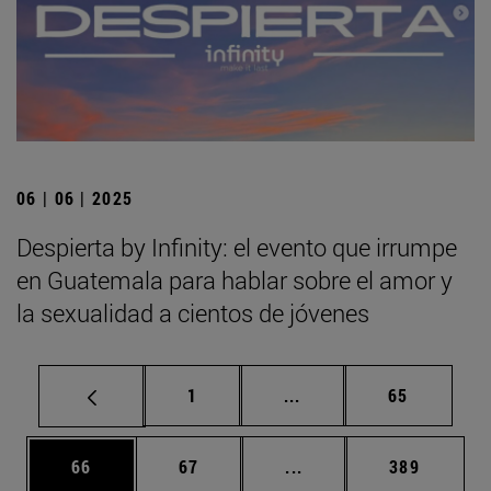
06 | 06 | 2025
Despierta by Infinity: el evento que irrumpe
en Guatemala para hablar sobre el amor y
la sexualidad a cientos de jóvenes
Página
Páginas intermedias Us
Página
1
...
65
Página
Página
Páginas intermedias U
Página
66
67
...
389