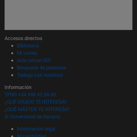
Accesos directos
(abre en nueva ventana)
Biblioteca
(abre en nueva ventana)
Mi correo
(abre en nueva ventana)
Aula virtual ADI
(abre en nueva ventana)
Búsqueda de personas
(abre en nueva ventana)
Trabaja con nosotros
Información
TFNO +34 948 42 56 00
¿QUÉ GRADO TE INTERESA?
¿QUÉ MÁSTER TE INTERESA?
© Universidad de Navarra
Información legal
Accesibilidad