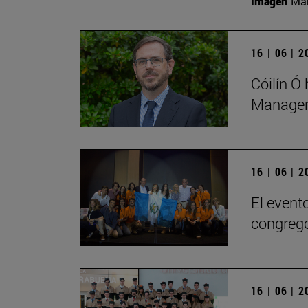
Imagen
Man
16 | 06 | 
Cóilín Ó
Managem
16 | 06 | 
El evento
congregó
16 | 06 | 