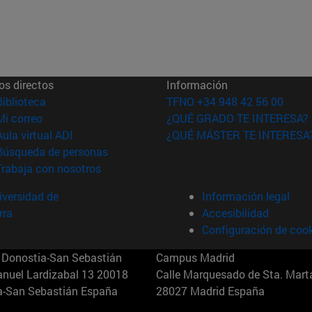
os directos
Información
(abre en nueva ventana)
Biblioteca
TFNO +34 948 42 56 00
(abre en nueva ventana)
Mi correo
¿QUÉ GRADO TE INTERESA?
(abre en nueva ventana)
Aula virtual ADI
¿QUÉ MÁSTER TE INTERESA
(abre en nueva ventana)
Búsqueda de personas
(abre en nueva ventana)
Trabaja con nosotros
versidad de
Información legal
rra
Accesibilidad
Configuración de coo
Donostia-San Sebastián
Campus Madrid
anuel Lardizabal 13 20018
Calle Marquesado de Sta. Marta
a-San Sebastián España
28027 Madrid España