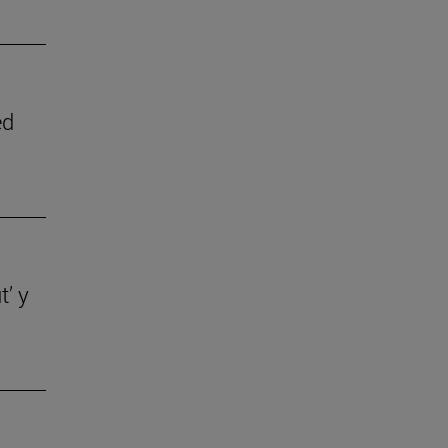
ed
t’ y