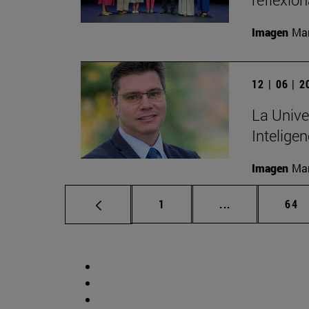
Imagen
Man
12 | 06 | 
La Unive
Inteligen
Imagen
Man
Página
Páginas interm
Pág
1
...
64