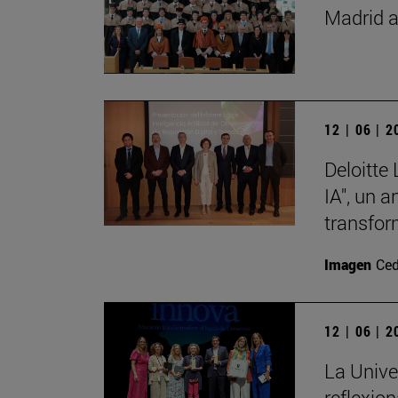
Madrid a
12 | 06 | 
Deloitte
IA", un 
transfor
Imagen
Ced
12 | 06 | 
La Unive
reflexio