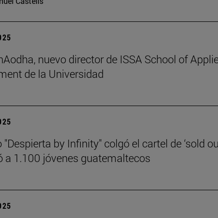
uel Castells
2025
 hAodha, nuevo director de ISSA School of Appli
ent de la Universidad
2025
 "Despierta by Infinity" colgó el cartel de ‘sold ou
 a 1.100 jóvenes guatemaltecos
2025