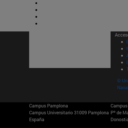
Acces
© Uni
Nava
Campus Pamplona
Campus 
Campus Universitario 31009 Pamplona
Pº de M
España
Donosti