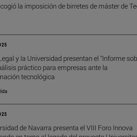
cogió la imposición de birretes de máster de T
2025
 Legal y la Universidad presentan el "Informe so
análisis práctico para empresas ante la
mación tecnológica
ida
2025
rsidad de Navarra presenta el VIII Foro Innova
nando en torno al legado del proyecto Universita