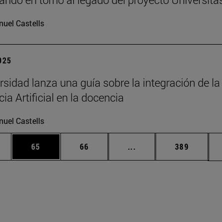
uel Castells
2025
rsidad lanza una guía sobre la integración de la
cia Artificial en la docencia
uel Castells
edias Use TAB para desplazarse.
ina
Página
Página
Páginas intermedias Us
Página
65
66
...
389