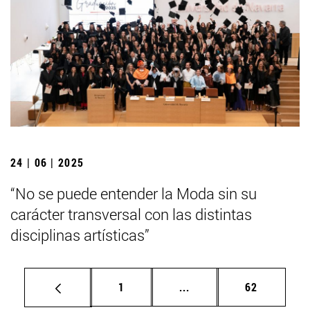
24 | 06 | 2025
“No se puede entender la Moda sin su
carácter transversal con las distintas
disciplinas artísticas”
Página
Páginas intermedias Us
Página
1
...
62