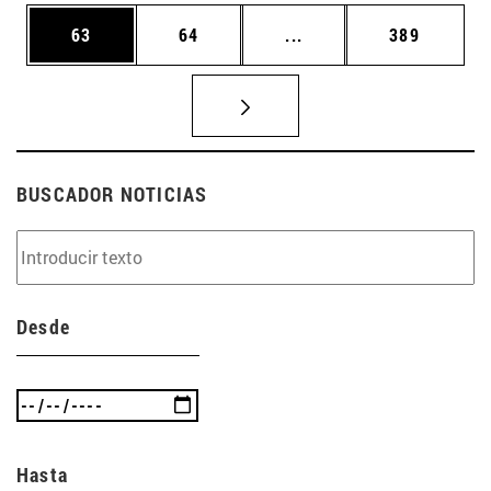
Página
Página
Páginas intermedias U
Página
63
64
...
389
BUSCADOR NOTICIAS
Desde
Hasta