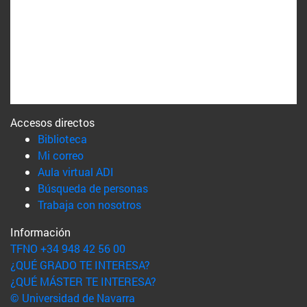
Accesos directos
(abre en nueva ventana)
Biblioteca
(abre en nueva ventana)
Mi correo
(abre en nueva ventana)
Aula virtual ADI
(abre en nueva ventana)
Búsqueda de personas
(abre en nueva ventana)
Trabaja con nosotros
Información
TFNO +34 948 42 56 00
¿QUÉ GRADO TE INTERESA?
¿QUÉ MÁSTER TE INTERESA?
© Universidad de Navarra