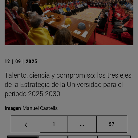
12 | 09 | 2025
Talento, ciencia y compromiso: los tres ejes
de la Estrategia de la Universidad para el
periodo 2025-2030
Imagen
Manuel Castells
Página
Páginas intermedias Us
Página
1
...
57