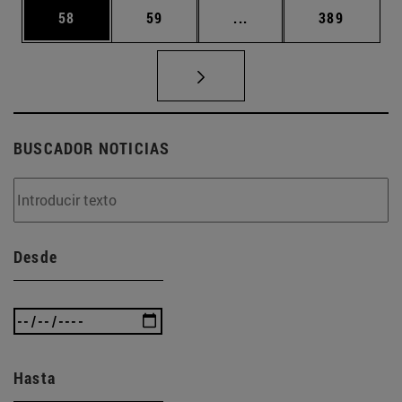
Página
Página
Páginas intermedias U
Página
58
59
...
389
BUSCADOR NOTICIAS
Desde
Hasta