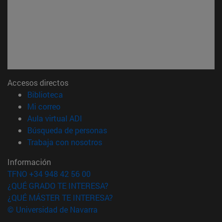
Accesos directos
(abre en nueva ventana)
Biblioteca
(abre en nueva ventana)
Mi correo
(abre en nueva ventana)
Aula virtual ADI
(abre en nueva ventana)
Búsqueda de personas
(abre en nueva ventana)
Trabaja con nosotros
Información
TFNO +34 948 42 56 00
¿QUÉ GRADO TE INTERESA?
¿QUÉ MÁSTER TE INTERESA?
© Universidad de Navarra