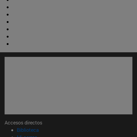
Accesos directos
(abre en nueva ventana)
Biblioteca
(abre en nueva ventana)