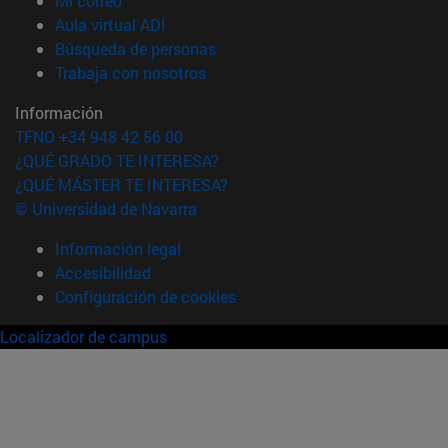
Mi correo
(abre en nueva ventana)
Aula virtual ADI
(abre en nueva ventana)
Búsqueda de personas
(abre en nueva ventana)
Trabaja con nosotros
Información
TFNO +34 948 42 56 00
¿QUÉ GRADO TE INTERESA?
¿QUÉ MÁSTER TE INTERESA?
© Universidad de Navarra
Información legal
Accesibilidad
Configuración de cookies
Localizador de campus