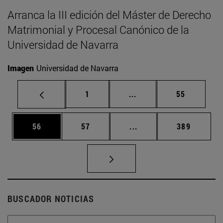
Arranca la III edición del Máster de Derecho
Matrimonial y Procesal Canónico de la
Universidad de Navarra
Imagen
Universidad de Navarra
Página
Páginas intermedias Us
Página
1
...
55
Página
Página
Páginas intermedias U
Página
56
57
...
389
BUSCADOR NOTICIAS