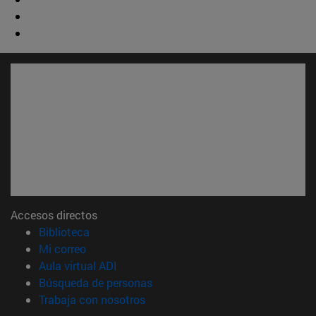
Accesos directos
(abre en nueva ventana)
Biblioteca
(abre en nueva ventana)
Mi correo
(abre en nueva ventana)
Aula virtual ADI
(abre en nueva ventana)
Búsqueda de personas
(abre en nueva ventana)
Trabaja con nosotros