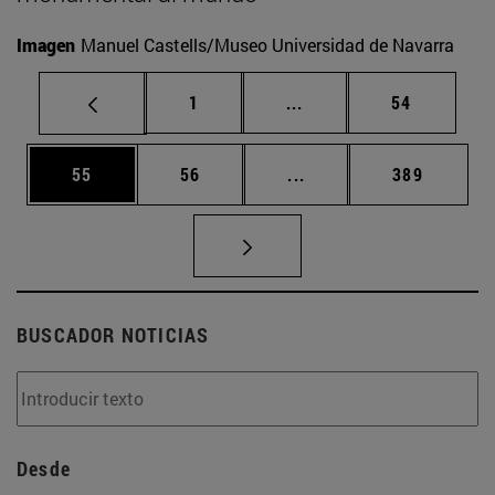
Imagen
Manuel Castells/Museo Universidad de Navarra
Página
Páginas intermedias Us
Página
1
...
54
Página
Página
Páginas intermedias U
Página
55
56
...
389
BUSCADOR NOTICIAS
Desde