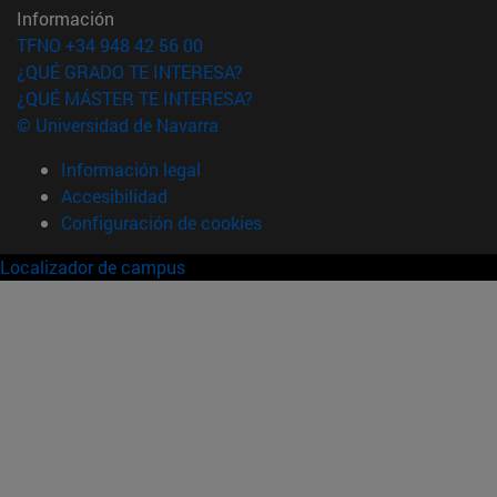
Información
TFNO +34 948 42 56 00
¿QUÉ GRADO TE INTERESA?
¿QUÉ MÁSTER TE INTERESA?
© Universidad de Navarra
Información legal
Accesibilidad
Configuración de cookies
Localizador de campus