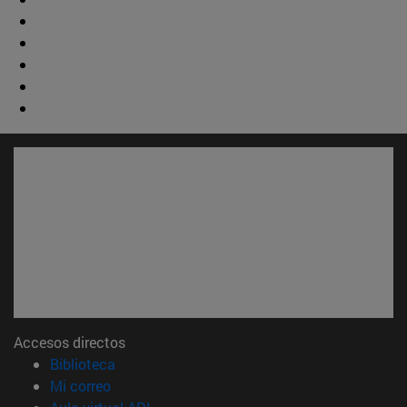
Accesos directos
(abre en nueva ventana)
Biblioteca
(abre en nueva ventana)
Mi correo
(abre en nueva ventana)