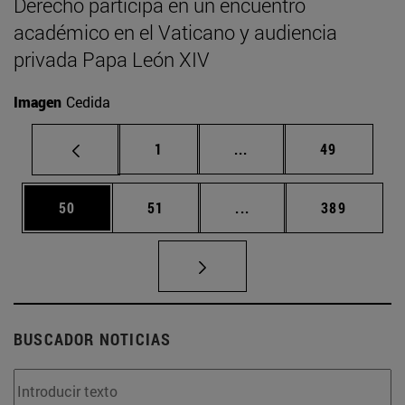
Derecho participa en un encuentro
académico en el Vaticano y audiencia
privada Papa León XIV
Imagen
Cedida
Página
Páginas intermedias Us
Página
1
...
49
Página
Página
Páginas intermedias U
Página
50
51
...
389
BUSCADOR NOTICIAS