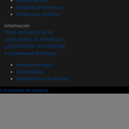
Aula virtual ADI
(abre en nueva ventana)
Búsqueda de personas
(abre en nueva ventana)
Trabaja con nosotros
Información
TFNO +34 948 42 56 00
¿QUÉ GRADO TE INTERESA?
¿QUÉ MÁSTER TE INTERESA?
© Universidad de Navarra
Información legal
Accesibilidad
Configuración de cookies
Localizador de campus