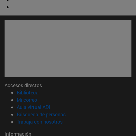
Accesos directos
(abre en nueva ventana)
Biblioteca
(abre en nueva ventana)
Mi correo
(abre en nueva ventana)
Aula virtual ADI
(abre en nueva ventana)
Búsqueda de personas
(abre en nueva ventana)
Trabaja con nosotros
Información