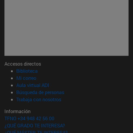
Accesos directos
(abre en nueva ventana)
Biblioteca
(abre en nueva ventana)
Mi correo
(abre en nueva ventana)
Aula virtual ADI
(abre en nueva ventana)
Búsqueda de personas
(abre en nueva ventana)
Trabaja con nosotros
Información
TFNO +34 948 42 56 00
¿QUÉ GRADO TE INTERESA?
¿QUÉ MÁSTER TE INTERESA?