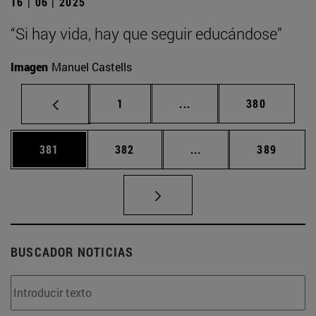
16 | 06 | 2025
“Si hay vida, hay que seguir educándose”
Imagen
Manuel Castells
Página
Páginas intermedias Us
Página
1
...
380
Página
Página
Páginas intermedias 
Página
381
382
...
389
BUSCADOR NOTICIAS