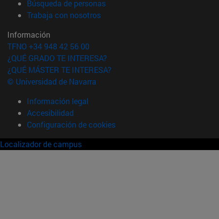
(abre en nueva ventana)
Búsqueda de personas
(abre en nueva ventana)
Trabaja con nosotros
Información
TFNO +34 948 42 56 00
¿QUÉ GRADO TE INTERESA?
¿QUÉ MÁSTER TE INTERESA?
© Universidad de Navarra
Información legal
Accesibilidad
Configuración de cookies
Localizador de campus