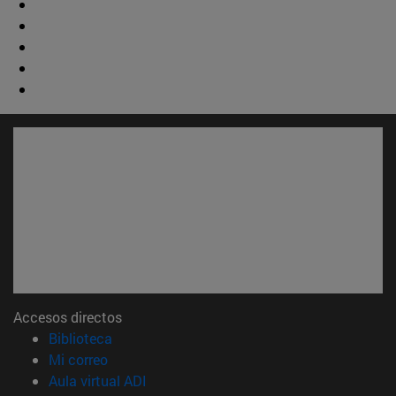
Accesos directos
(abre en nueva ventana)
Biblioteca
(abre en nueva ventana)
Mi correo
(abre en nueva ventana)
Aula virtual ADI