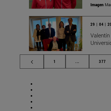
Imagen
Man
29 | 04 | 
Valentín
Universi
Página
Páginas intermed
Págin
1
...
377