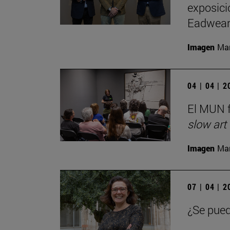
exposici
Eadwear
Imagen
Man
04 | 04 | 
El MUN f
slow art
Imagen
Man
07 | 04 | 
¿Se pued