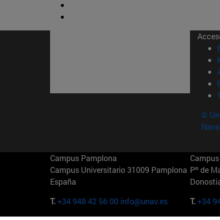
Acces
© Uni
Nava
Campus Pamplona
Campus 
Campus Universitario 31009 Pamplona
Pº de M
España
Donosti
T.
+34 948 42 56 00
info@unav.es
T.
+34 9