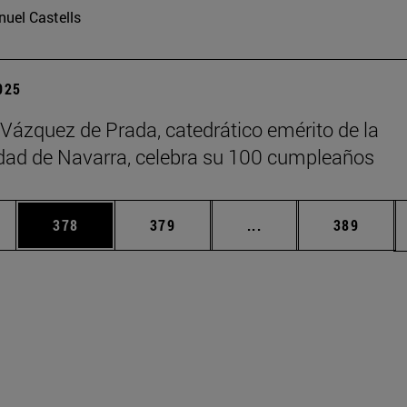
uel Castells
2025
 Vázquez de Prada, catedrático emérito de la
dad de Navarra, celebra su 100 cumpleaños
ias Use TAB para desplazarse.
a
Página
Página
Páginas intermedias 
Página
378
379
...
389