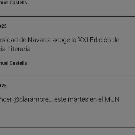
uel Castells
2025
rsidad de Navarra acoge la XXI Edición de
ia Literaria
uel Castells
2025
encer @claramore_, este martes en el MUN