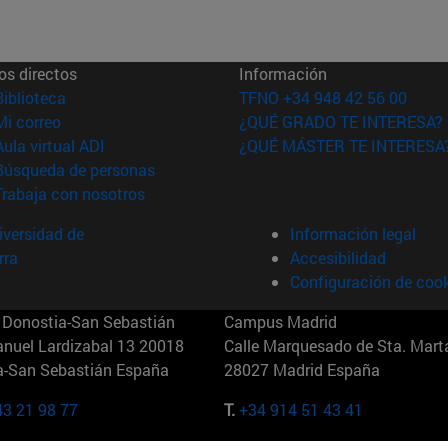
os directos
Información
(abre en nueva ventana)
Biblioteca
TFNO +34 948 42 56 00
(abre en nueva ventana)
Mi correo
¿QUÉ GRADO TE INTERESA?
(abre en nueva ventana)
Aula virtual ADI
¿QUÉ MÁSTER TE INTERESA
(abre en nueva ventana)
Búsqueda de personas
(abre en nueva ventana)
Trabaja con nosotros
versidad de
Información legal
rra
Accesibilidad
Configuración de coo
Donostia-San Sebastián
Campus Madrid
anuel Lardizabal 13 20018
Calle Marquesado de Sta. Marta
a-San Sebastián España
28027 Madrid España
43 21 98 77
T.
+34 914 51 43 41