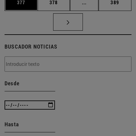
Página
Página
Páginas intermedias 
Página
377
378
...
389
BUSCADOR NOTICIAS
Desde
Hasta