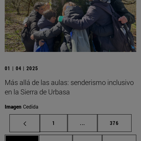
01 | 04 | 2025
Más allá de las aulas: senderismo inclusivo
en la Sierra de Urbasa
Imagen
Cedida
Página
Páginas intermedias Us
Página
1
...
376