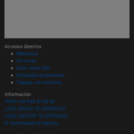
Accesos directos
(abre en nueva ventana)
Biblioteca
(abre en nueva ventana)
Mi correo
(abre en nueva ventana)
Aula virtual ADI
(abre en nueva ventana)
Búsqueda de personas
(abre en nueva ventana)
Trabaja con nosotros
Información
TFNO +34 948 42 56 00
¿QUÉ GRADO TE INTERESA?
¿QUÉ MÁSTER TE INTERESA?
© Universidad de Navarra