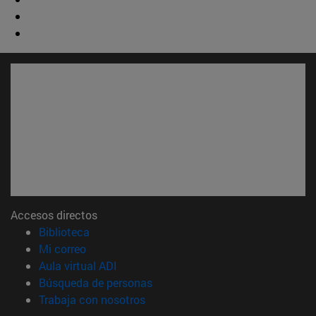
Accesos directos
(abre en nueva ventana)
Biblioteca
(abre en nueva ventana)
Mi correo
(abre en nueva ventana)
Aula virtual ADI
(abre en nueva ventana)
Búsqueda de personas
(abre en nueva ventana)
Trabaja con nosotros