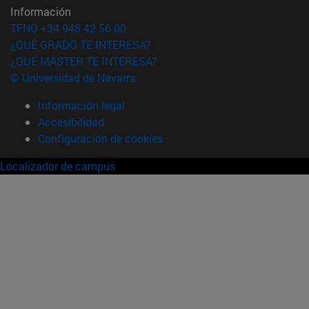
Información
TFNO +34 948 42 56 00
¿QUÉ GRADO TE INTERESA?
¿QUÉ MÁSTER TE INTERESA?
© Universidad de Navarra
Información legal
Accesibilidad
Configuración de cookies
Localizador de campus