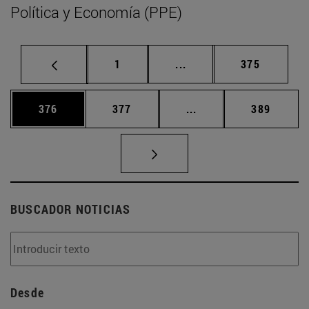
Política y Economía (PPE)
Página
Páginas intermedias Us
Página
1
...
375
Página
Página
Páginas intermedias 
Página
376
377
...
389
BUSCADOR NOTICIAS
Desde