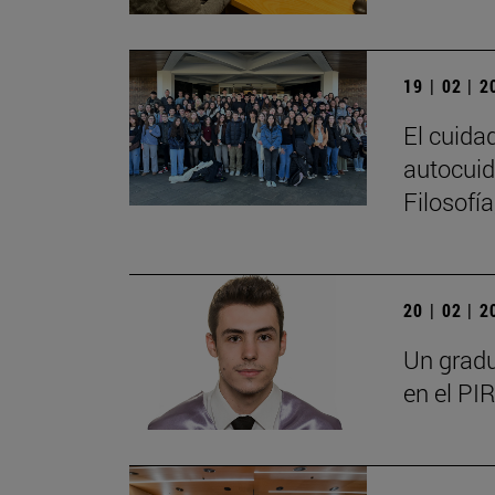
19 | 02 | 
El cuida
autocuid
Filosofí
20 | 02 | 
Un gradu
en el PIR