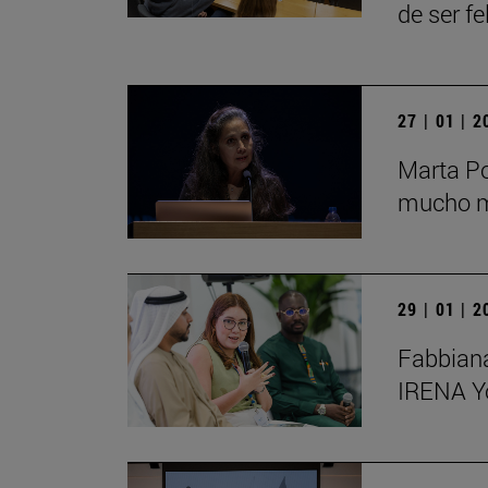
de ser fe
27 | 01 | 
Marta Po
mucho má
29 | 01 | 
Fabbiana
IRENA Y