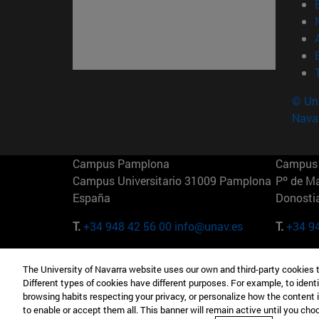
© Uni
Nava
Campus Pamplona
Campus 
Campus Universitario 31009 Pamplona
Pº de M
España
Donosti
T.
+34 948 42 56 00
info@unav.es
T.
+34 9
Campus Madrid (IESE)
Campus 
The University of Navarra website uses our own and third-party cookies 
Camino del Cerro Águila 3 28023
165 W 5
Different types of cookies have different purposes. For example, to identi
Madrid España
EE.UU
browsing habits respecting your privacy, or personalize how the content 
to enable or accept them all. This banner will remain active until you ch
T.
+34 912 11 30 00
T.
+1 64