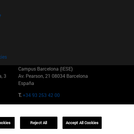
?
kies
Campus Barcelona (IESE)
, 3
Av. Pearson, 21 08034 Barcelona
España
T.
+34 93 253 42 00
Campus Sao Paulo (IESE)
5
Rua Martiniano de Carvalho, 573
01321001 Bela Vista Brasil
ookies
Reject All
Accept All Cookies
T.
+55 11 3177-8300