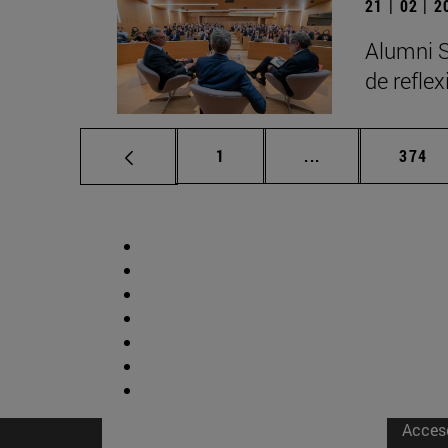
21 | 02 | 
Alumni S
de refle
Página
Páginas intermed
Págin
1
...
374
Acces