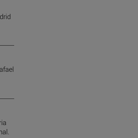
drid
afael
ria
nal.