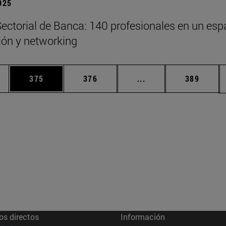
2025
ectorial de Banca: 140 profesionales en un esp
xión y networking
ias Use TAB para desplazarse.
a
Página
Página
Páginas intermedias 
Página
375
376
...
389
os directos
Información