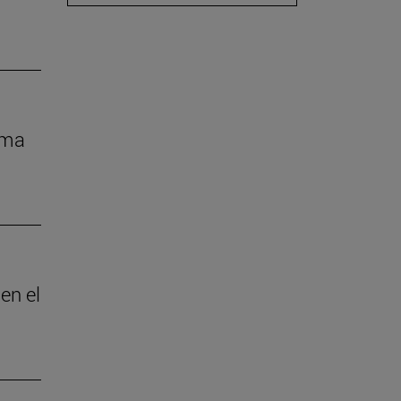
rma
en el