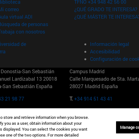
(abre en nueva ventana)
Biblioteca
TFNO +34 948 42 56 00
(abre en nueva ventana)
Mi correo
¿QUÉ GRADO TE INTERESA?
(abre en nueva ventana)
Aula virtual ADI
¿QUÉ MÁSTER TE INTERESA
(abre en nueva ventana)
Búsqueda de personas
(abre en nueva ventana)
Trabaja con nosotros
versidad de
Información legal
rra
Accesibilidad
Configuración de coo
Donostia-San Sebastián
Campus Madrid
anuel Lardizabal 13 20018
Calle Marquesado de Sta. Marta
a-San Sebastián España
28027 Madrid España
43 21 98 77
T.
+34 914 51 43 41
Nueva York (IESE)
Campus Munich (IESE)
to store and retrieve information when you browse.
7th St 10019-2201 Nueva York
Maria-Theresia-Straße 15 8167
fy you as a user, obtain information about your
Múnich Alemania
Manage c
is displayed. You can select the cookies you want
oose one of the two options. For more detailed
6 346 8850
T.
+49 89 24209790