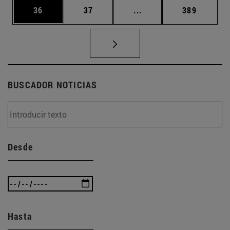
Página
Página
Páginas intermedias U
Página
36
37
...
389
BUSCADOR NOTICIAS
Desde
Hasta