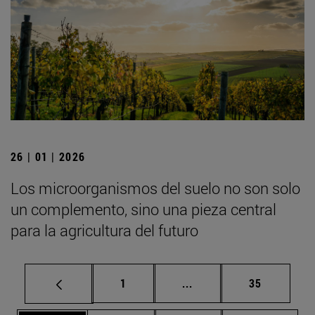
26 | 01 | 2026
Los microorganismos del suelo no son solo
un complemento, sino una pieza central
para la agricultura del futuro
Página
Páginas intermedias Us
Página
1
...
35