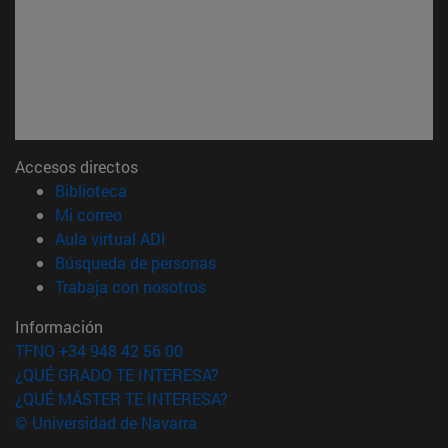
Accesos directos
(abre en nueva ventana)
Biblioteca
(abre en nueva ventana)
Mi correo
(abre en nueva ventana)
Aula virtual ADI
(abre en nueva ventana)
Búsqueda de personas
(abre en nueva ventana)
Trabaja con nosotros
Información
TFNO +34 948 42 56 00
¿QUÉ GRADO TE INTERESA?
¿QUÉ MÁSTER TE INTERESA?
© Universidad de Navarra