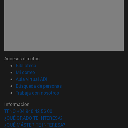
Accesos directos
(abre en nueva ventana)
Biblioteca
(abre en nueva ventana)
Mi correo
(abre en nueva ventana)
Aula virtual ADI
(abre en nueva ventana)
Búsqueda de personas
(abre en nueva ventana)
Trabaja con nosotros
Información
TFNO +34 948 42 56 00
¿QUÉ GRADO TE INTERESA?
¿QUÉ MÁSTER TE INTERESA?