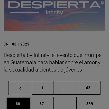
06 | 06 | 2025
Despierta by Infinity: el evento que irrumpe
en Guatemala para hablar sobre el amor y
la sexualidad a cientos de jóvenes
Página
Páginas intermedias Us
Página
1
...
65
Página
Página
Páginas intermedias U
Página
66
67
...
389