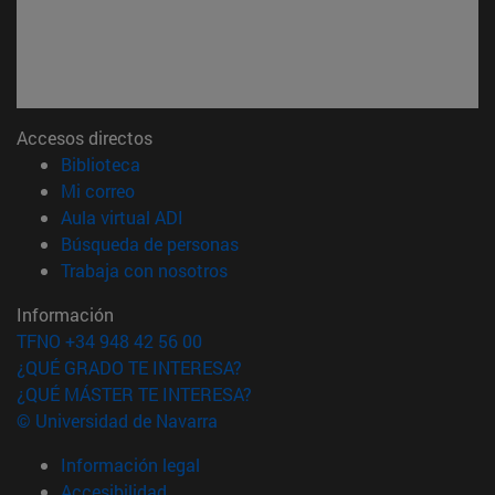
Accesos directos
(abre en nueva ventana)
Biblioteca
(abre en nueva ventana)
Mi correo
(abre en nueva ventana)
Aula virtual ADI
(abre en nueva ventana)
Búsqueda de personas
(abre en nueva ventana)
Trabaja con nosotros
Información
TFNO +34 948 42 56 00
¿QUÉ GRADO TE INTERESA?
¿QUÉ MÁSTER TE INTERESA?
© Universidad de Navarra
Información legal
Accesibilidad