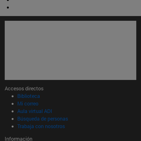
Accesos directos
(abre en nueva ventana)
Biblioteca
(abre en nueva ventana)
Mi correo
(abre en nueva ventana)
Aula virtual ADI
(abre en nueva ventana)
Búsqueda de personas
(abre en nueva ventana)
Trabaja con nosotros
Información