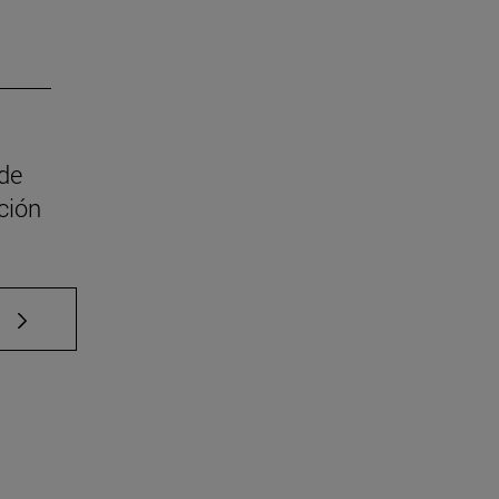
 de
ción
e TAB para desplazarse.