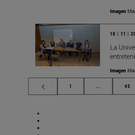
Imagen
Man
10 | 11 | 
La Unive
entreten
Imagen
Man
Página
Páginas interm
Pág
1
...
45