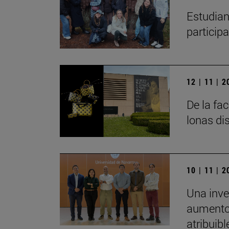
Estudian
particip
12 | 11 | 
De la fa
lonas di
10 | 11 | 
Una inve
aumento 
atribuibl