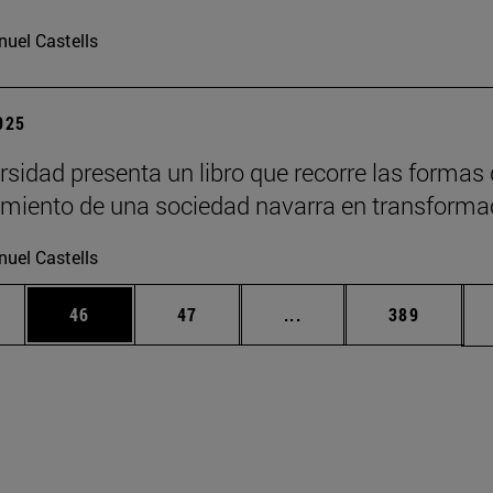
uel Castells
2025
rsidad presenta un libro que recorre las formas
imiento de una sociedad navarra en transforma
uel Castells
edias Use TAB para desplazarse.
ina
Página
Página
Páginas intermedias Us
Página
46
47
...
389