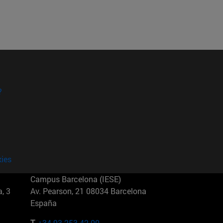
?
kies
Campus Barcelona (IESE)
, 3
Av. Pearson, 21 08034 Barcelona
España
T.
+34 93 253 42 00