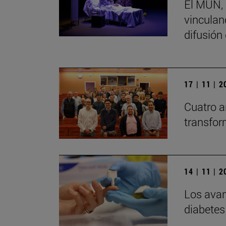
El MUN, 
vinculand
difusión
17 | 11 | 
Cuatro a
transfor
14 | 11 | 
Los avan
diabetes 