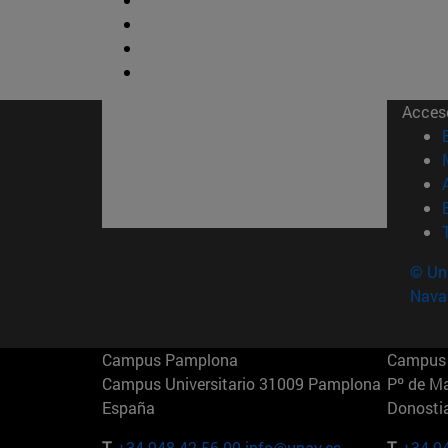
Acces
© Uni
Nava
Campus Pamplona
Campus 
Campus Universitario 31009 Pamplona
Pº de M
España
Donosti
T.
+34 948 42 56 00
info@unav.es
T.
+34 9