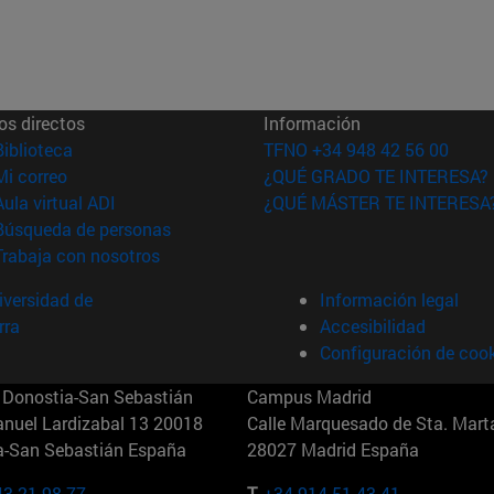
os directos
Información
(abre en nueva ventana)
Biblioteca
TFNO +34 948 42 56 00
(abre en nueva ventana)
Mi correo
¿QUÉ GRADO TE INTERESA?
(abre en nueva ventana)
Aula virtual ADI
¿QUÉ MÁSTER TE INTERESA
(abre en nueva ventana)
Búsqueda de personas
(abre en nueva ventana)
Trabaja con nosotros
versidad de
Información legal
rra
Accesibilidad
Configuración de coo
Donostia-San Sebastián
Campus Madrid
anuel Lardizabal 13 20018
Calle Marquesado de Sta. Marta
a-San Sebastián España
28027 Madrid España
43 21 98 77
T.
+34 914 51 43 41