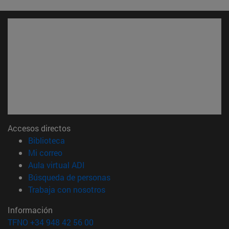
Accesos directos
(abre en nueva ventana)
Biblioteca
(abre en nueva ventana)
Mi correo
(abre en nueva ventana)
Aula virtual ADI
(abre en nueva ventana)
Búsqueda de personas
(abre en nueva ventana)
Trabaja con nosotros
Información
TFNO +34 948 42 56 00