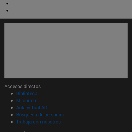
Accesos directos
(abre en nueva ventana)
Biblioteca
(abre en nueva ventana)
Mi correo
(abre en nueva ventana)
Aula virtual ADI
(abre en nueva ventana)
Búsqueda de personas
(abre en nueva ventana)
Trabaja con nosotros