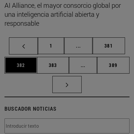
AI Alliance, el mayor consorcio global por
una inteligencia artificial abierta y
responsable
Página
Páginas intermedias Us
Página
1
...
381
Página
Página
Páginas intermedias 
Página
382
383
...
389
BUSCADOR NOTICIAS