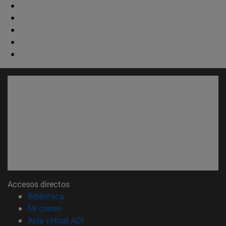
Accesos directos
(abre en nueva ventana)
Biblioteca
(abre en nueva ventana)
Mi correo
(abre en nueva ventana)
Aula virtual ADI