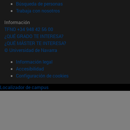
(abre en nueva ventana)
Búsqueda de personas
(abre en nueva ventana)
Trabaja con nosotros
Información
TFNO +34 948 42 56 00
¿QUÉ GRADO TE INTERESA?
¿QUÉ MÁSTER TE INTERESA?
© Universidad de Navarra
Información legal
Accesibilidad
Configuración de cookies
Localizador de campus