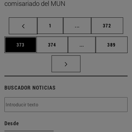
comisariado del MUN
Página
Páginas intermedias Us
Página
1
...
372
Página
Página
Páginas intermedias 
Página
373
374
...
389
BUSCADOR NOTICIAS
Desde