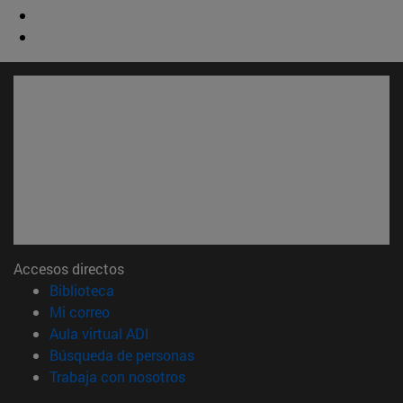
Accesos directos
(abre en nueva ventana)
Biblioteca
(abre en nueva ventana)
Mi correo
(abre en nueva ventana)
Aula virtual ADI
(abre en nueva ventana)
Búsqueda de personas
(abre en nueva ventana)
Trabaja con nosotros