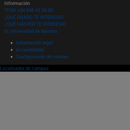
Información
TFNO +34 948 42 56 00
¿QUÉ GRADO TE INTERESA?
¿QUÉ MÁSTER TE INTERESA?
© Universidad de Navarra
Información legal
Accesibilidad
Configuración de cookies
Localizador de campus