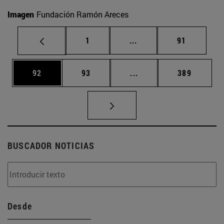
Imagen
Fundación Ramón Areces
Página
Páginas intermedias Us
Página
1
...
91
Página
Página
Páginas intermedias U
Página
92
93
...
389
BUSCADOR NOTICIAS
Desde