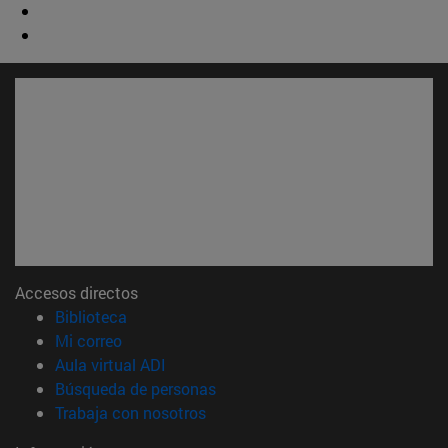
Accesos directos
(abre en nueva ventana)
Biblioteca
(abre en nueva ventana)
Mi correo
(abre en nueva ventana)
Aula virtual ADI
(abre en nueva ventana)
Búsqueda de personas
(abre en nueva ventana)
Trabaja con nosotros