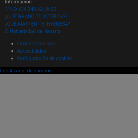
Información
TFNO +34 948 42 56 00
¿QUÉ GRADO TE INTERESA?
¿QUÉ MÁSTER TE INTERESA?
© Universidad de Navarra
Información legal
Accesibilidad
Configuración de cookies
Localizador de campus