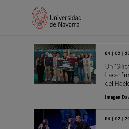
04 | 02 | 
Un “Sili
hacer “m
del Hack
Imagen
Da
04 | 02 | 