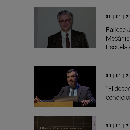
31 | 01 | 
Fallece 
Mecánica
Escuela 
30 | 01 | 
“El dese
condici
30 | 01 | 