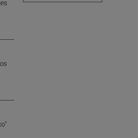
 es
los
co"