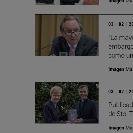
Imagen
Man
03 | 02 | 
“La mayo
embargo 
como una
Imagen
Man
03 | 02 | 
Publicad
de Sto. 
Imagen
Man