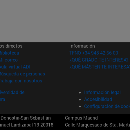
os directos
Información
(abre en nueva ventana)
Biblioteca
TFNO +34 948 42 56 00
(abre en nueva ventana)
Mi correo
¿QUÉ GRADO TE INTERESA?
(abre en nueva ventana)
Aula virtual ADI
¿QUÉ MÁSTER TE INTERESA
(abre en nueva ventana)
Búsqueda de personas
(abre en nueva ventana)
Trabaja con nosotros
versidad de
Información legal
rra
Accesibilidad
Configuración de coo
Donostia-San Sebastián
Campus Madrid
anuel Lardizabal 13 20018
Calle Marquesado de Sta. Marta