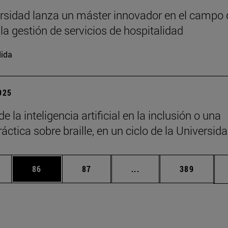
rsidad lanza un máster innovador en el campo 
 la gestión de servicios de hospitalidad
ida
2025
de la inteligencia artificial en la inclusión o una
áctica sobre braille, en un ciclo de la Universid
edias Use TAB para desplazarse.
ina
Página
Página
Páginas intermedias Us
Página
86
87
...
389