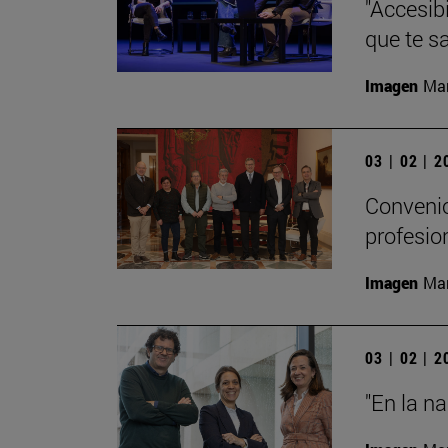
"Accesibi
que te s
Imagen
Man
03 | 02 | 
Convenio
profesio
Imagen
Man
03 | 02 | 
"En la n