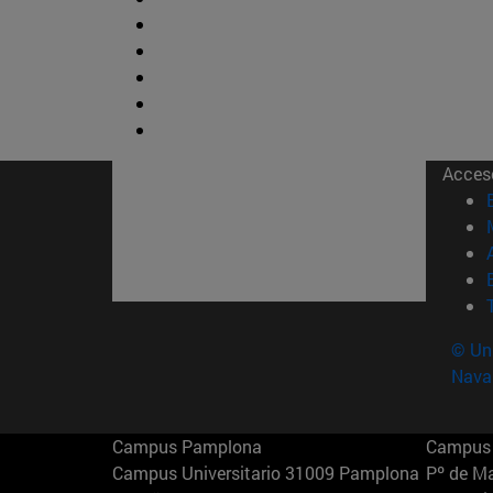
Acces
© Uni
Nava
Campus Pamplona
Campus 
Campus Universitario 31009 Pamplona
Pº de M