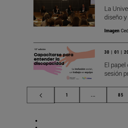
La Unive
diseño y
Imagen
Ced
30 | 01 | 
El papel 
sesión pr
Página
Páginas interm
Pág
1
...
85