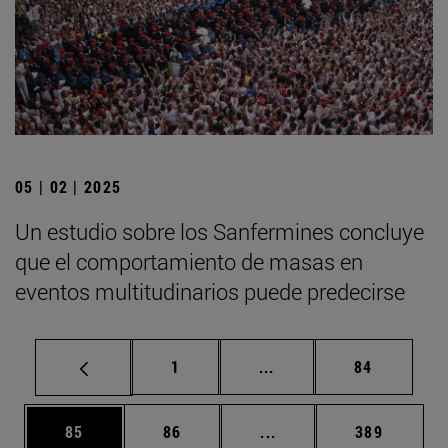
05 | 02 | 2025
Un estudio sobre los Sanfermines concluye
que el comportamiento de masas en
eventos multitudinarios puede predecirse
Página
Páginas intermedias Us
Página
1
...
84
Página
Página
Páginas intermedias U
Página
85
86
...
389