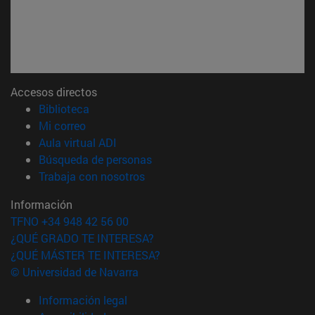
Accesos directos
(abre en nueva ventana)
Biblioteca
(abre en nueva ventana)
Mi correo
(abre en nueva ventana)
Aula virtual ADI
(abre en nueva ventana)
Búsqueda de personas
(abre en nueva ventana)
Trabaja con nosotros
Información
TFNO +34 948 42 56 00
¿QUÉ GRADO TE INTERESA?
¿QUÉ MÁSTER TE INTERESA?
© Universidad de Navarra
Información legal