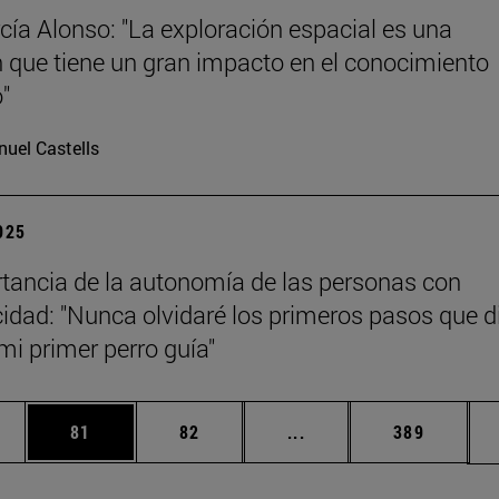
cía Alonso: "La exploración espacial es una
n que tiene un gran impacto en el conocimiento
o"
uel Castells
2025
tancia de la autonomía de las personas con
idad: "Nunca olvidaré los primeros pasos que d
mi primer perro guía"
edias Use TAB para desplazarse.
ina
Página
Página
Páginas intermedias Us
Página
81
82
...
389