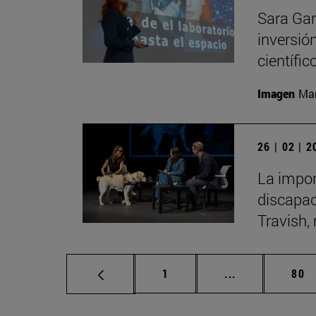
Sara Gar
inversió
científic
Imagen
Man
26 | 02 | 
La impor
discapac
Travish, 
Página
Páginas interm
Pág
1
...
80