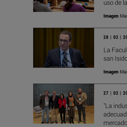
uso de l
Imagen
Man
28 | 02 | 
La Facult
san Isido
Imagen
Man
27 | 02 | 
"La indus
adecuado
mercado