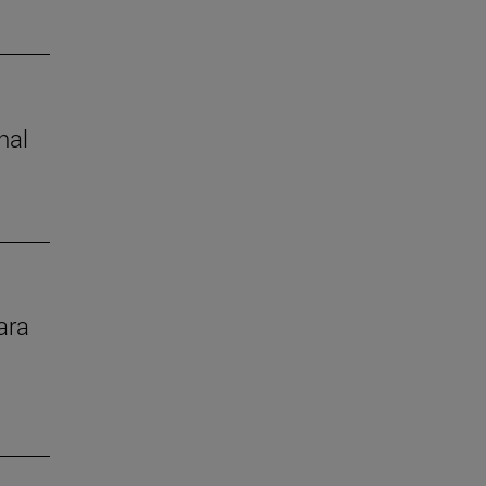
nal
ara