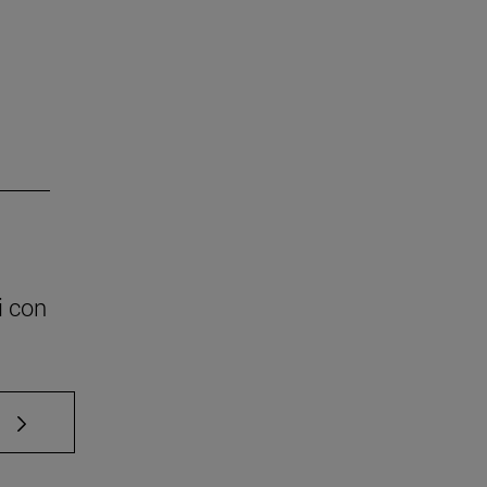
i con
e TAB para desplazarse.