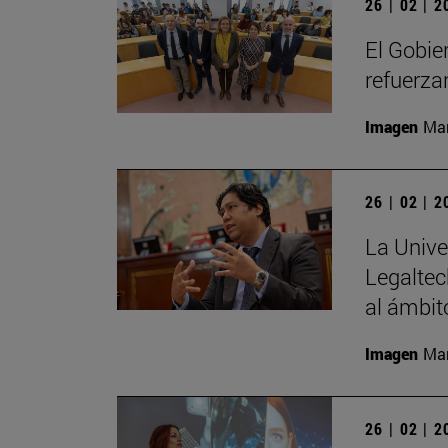
26 | 02 | 
El Gobie
refuerza
Imagen
Man
26 | 02 | 
La Unive
Legaltec
al ámbito
Imagen
Man
26 | 02 | 