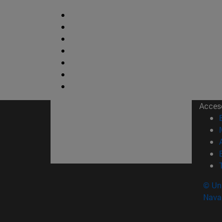
Acces
© Uni
Nava