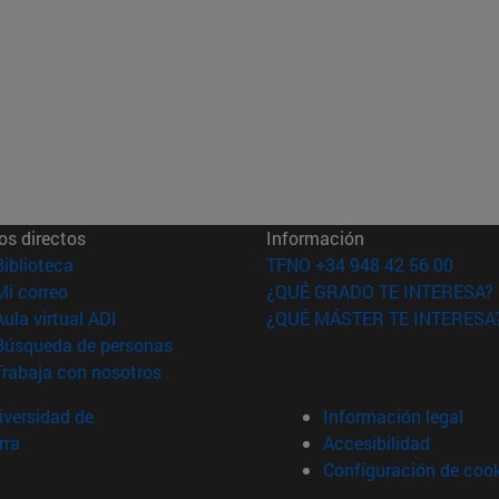
os directos
Información
(abre en nueva ventana)
Biblioteca
TFNO +34 948 42 56 00
(abre en nueva ventana)
Mi correo
¿QUÉ GRADO TE INTERESA?
(abre en nueva ventana)
Aula virtual ADI
¿QUÉ MÁSTER TE INTERESA
(abre en nueva ventana)
Búsqueda de personas
(abre en nueva ventana)
Trabaja con nosotros
versidad de
Información legal
rra
Accesibilidad
Configuración de coo