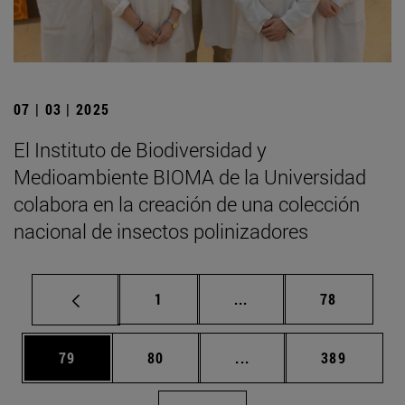
07 | 03 | 2025
El Instituto de Biodiversidad y
Medioambiente BIOMA de la Universidad
colabora en la creación de una colección
nacional de insectos polinizadores
Página
Páginas intermedias Us
Página
1
...
78
Página
Página
Páginas intermedias U
Página
79
80
...
389