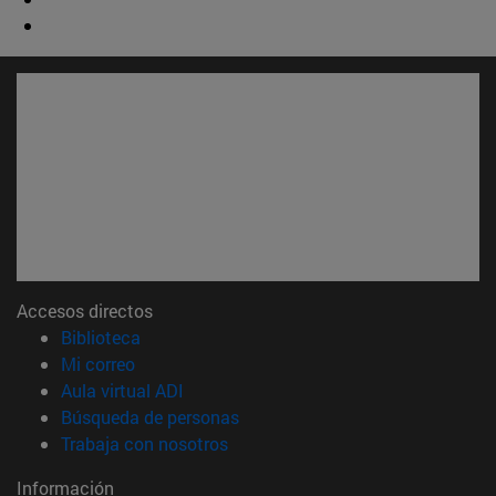
Accesos directos
(abre en nueva ventana)
Biblioteca
(abre en nueva ventana)
Mi correo
(abre en nueva ventana)
Aula virtual ADI
(abre en nueva ventana)
Búsqueda de personas
(abre en nueva ventana)
Trabaja con nosotros
Información