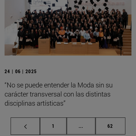
24 | 06 | 2025
“No se puede entender la Moda sin su
carácter transversal con las distintas
disciplinas artísticas”
Página
Páginas intermedias Us
Página
1
...
62