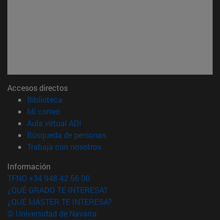
Accesos directos
(abre en nueva ventana)
Biblioteca
(abre en nueva ventana)
Mi correo
(abre en nueva ventana)
Aula virtual ADI
(abre en nueva ventana)
Búsqueda de personas
(abre en nueva ventana)
Trabaja con nosotros
Información
TFNO +34 948 42 56 00
¿QUÉ GRADO TE INTERESA?
¿QUÉ MÁSTER TE INTERESA?
© Universidad de Navarra