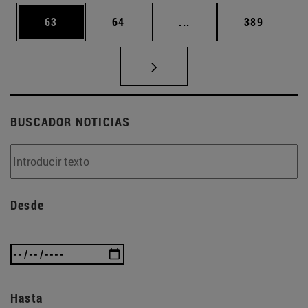
Página
Página
Páginas intermedias U
Página
63
64
...
389
BUSCADOR NOTICIAS
Desde
Hasta