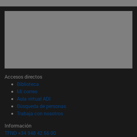
Accesos directos
(abre en nueva ventana)
Biblioteca
(abre en nueva ventana)
Mi correo
(abre en nueva ventana)
Aula virtual ADI
(abre en nueva ventana)
Búsqueda de personas
(abre en nueva ventana)
Trabaja con nosotros
Información
TFNO +34 948 42 56 00