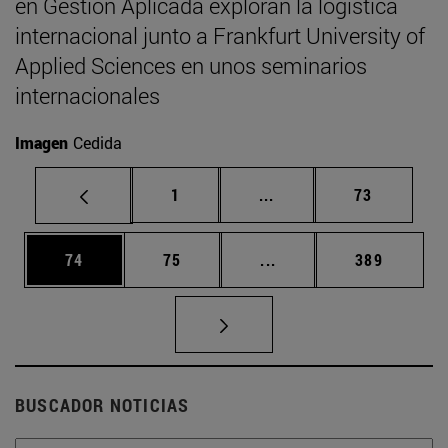
en Gestión Aplicada exploran la logística
internacional junto a Frankfurt University of
Applied Sciences en unos seminarios
internacionales
Imagen
Cedida
Página
Páginas intermedias Us
Página
1
...
73
Página
Página
Páginas intermedias U
Página
74
75
...
389
BUSCADOR NOTICIAS