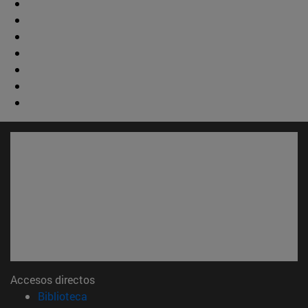
Accesos directos
(abre en nueva ventana)
Biblioteca