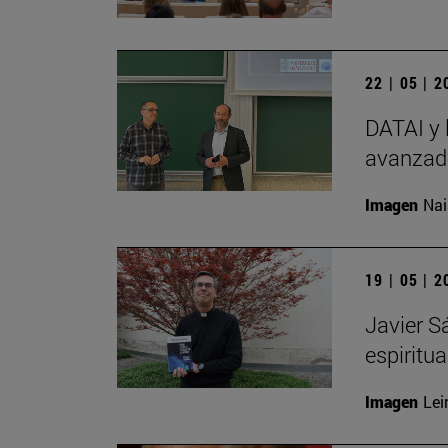
22 | 05 | 
DATAI y 
avanzada
Imagen
Nai
19 | 05 | 
Javier S
espiritu
Imagen
Lei