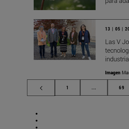
para ada
13 | 05 | 
Las V Jo
tecnologí
industria
Imagen
Man
Página
Páginas interm
Pág
1
...
69