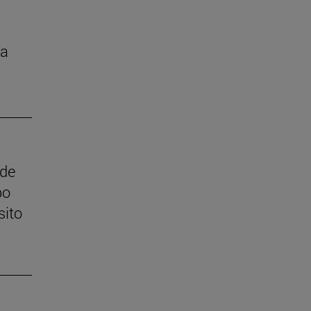
la
 de
po
sito