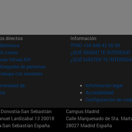
os directos
Información
(abre en nueva ventana)
Biblioteca
TFNO +34 948 42 56 00
(abre en nueva ventana)
Mi correo
¿QUÉ GRADO TE INTERESA?
(abre en nueva ventana)
Aula virtual ADI
¿QUÉ MÁSTER TE INTERESA
(abre en nueva ventana)
Búsqueda de personas
(abre en nueva ventana)
Trabaja con nosotros
versidad de
Información legal
rra
Accesibilidad
Configuración de coo
Donostia-San Sebastián
Campus Madrid
anuel Lardizabal 13 20018
Calle Marquesado de Sta. Marta
a-San Sebastián España
28027 Madrid España