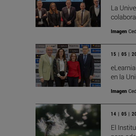
La Unive
colabora
Imagen
Ced
15 | 05 | 
eLearnia
en la Un
Imagen
Ced
14 | 05 | 
El Insti