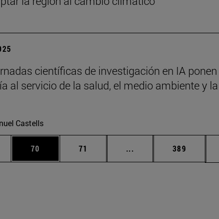
ptar la región al cambio climático
2025
rnadas científicas de investigación en IA ponen 
a al servicio de la salud, el medio ambiente y la
uel Castells
edias Use TAB para desplazarse.
ina
Página
Página
Páginas intermedias Us
Página
70
71
...
389