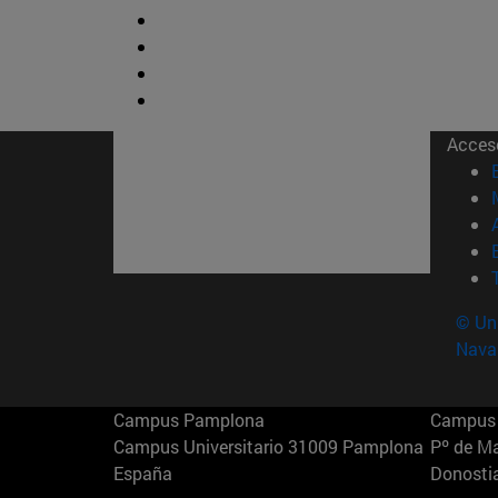
Acces
© Uni
Nava
Campus Pamplona
Campus 
Campus Universitario 31009 Pamplona
Pº de M
España
Donosti