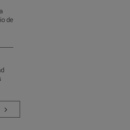
 a
cio de
ad
s
e TAB para desplazarse.