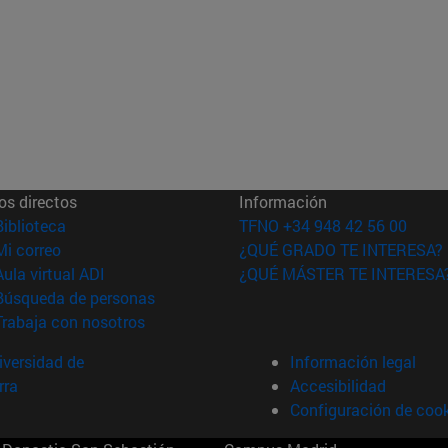
os directos
Información
(abre en nueva ventana)
Biblioteca
TFNO +34 948 42 56 00
(abre en nueva ventana)
Mi correo
¿QUÉ GRADO TE INTERESA?
(abre en nueva ventana)
Aula virtual ADI
¿QUÉ MÁSTER TE INTERESA
(abre en nueva ventana)
Búsqueda de personas
(abre en nueva ventana)
Trabaja con nosotros
versidad de
Información legal
rra
Accesibilidad
Configuración de coo