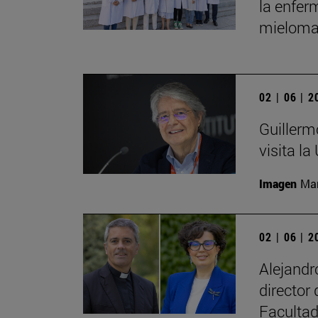
la enfer
mieloma
02 | 06 | 
Guillerm
visita la
Imagen
Man
02 | 06 | 
Alejand
director
Facultad