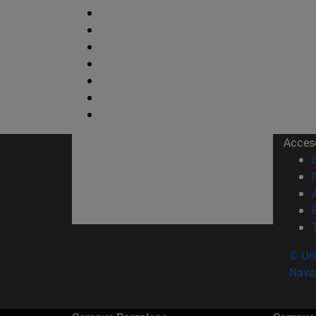
Acces
© Uni
Nava