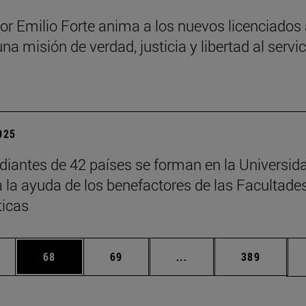
sor Emilio Forte anima a los nuevos licenciados
una misión de verdad, justicia y libertad al servi
a
2025
diantes de 42 países se forman en la Universid
a la ayuda de los benefactores de las Facultade
ticas
edias Use TAB para desplazarse.
ina
Página
Página
Páginas intermedias Us
Página
68
69
...
389