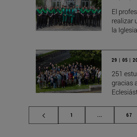
El profe
realizar 
la Iglesi
29 | 05 | 
251 estu
gracias 
Eclesiás
Página
Páginas interm
Pág
1
...
67