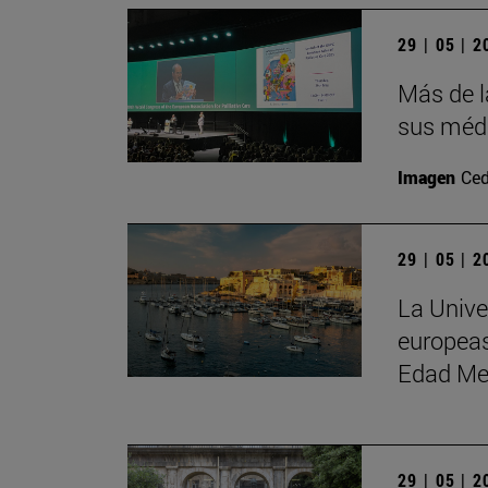
29 | 05 | 
Más de l
sus médi
Imagen
Ced
29 | 05 | 
La Unive
europeas
Edad Me
29 | 05 | 