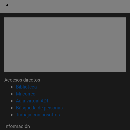
Accesos directos
(abre en nueva ventana)
Biblioteca
(abre en nueva ventana)
Mi correo
(abre en nueva ventana)
Aula virtual ADI
(abre en nueva ventana)
Búsqueda de personas
(abre en nueva ventana)
Trabaja con nosotros
Información