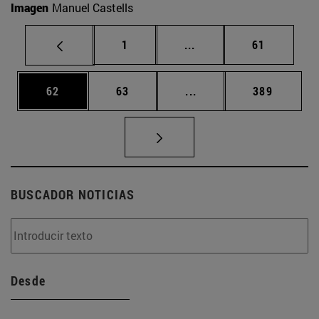
Imagen
Manuel Castells
Página
Páginas intermedias Us
Página
1
...
61
Página
Página
Páginas intermedias U
Página
62
63
...
389
BUSCADOR NOTICIAS
Desde