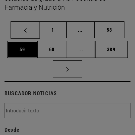
Farmacia y Nutrición
Página
Páginas intermedias Us
Página
1
...
58
Página
Página
Páginas intermedias U
Página
59
60
...
389
BUSCADOR NOTICIAS
Desde