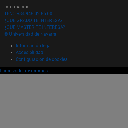
Información
TFNO +34 948 42 56 00
¿QUÉ GRADO TE INTERESA?
¿QUÉ MÁSTER TE INTERESA?
© Universidad de Navarra
Información legal
Accesibilidad
Configuración de cookies
Localizador de campus