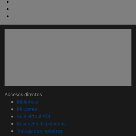
Accesos directos
(abre en nueva ventana)
Biblioteca
(abre en nueva ventana)
Mi correo
(abre en nueva ventana)
Aula virtual ADI
(abre en nueva ventana)
Búsqueda de personas
(abre en nueva ventana)
Trabaja con nosotros