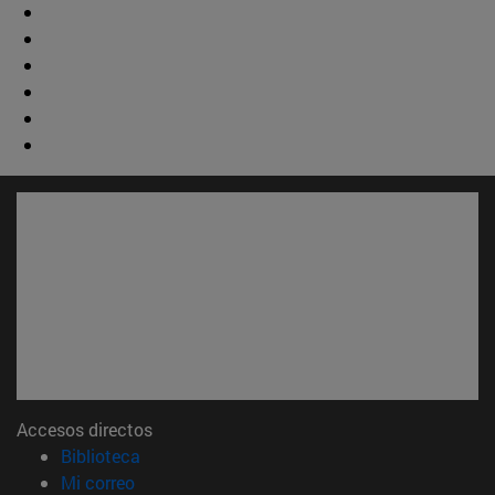
Accesos directos
(abre en nueva ventana)
Biblioteca
(abre en nueva ventana)
Mi correo