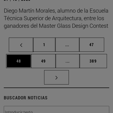
Diego Martín Morales, alumno de la Escuela
Técnica Superior de Arquitectura, entre los
ganadores del Master Glass Design Contest
Página
Páginas intermedias Us
Página
1
...
47
Página
Página
Páginas intermedias U
Página
48
49
...
389
BUSCADOR NOTICIAS