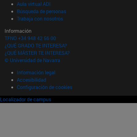
(abre en nueva ventana)
Aula virtual ADI
(abre en nueva ventana)
Búsqueda de personas
(abre en nueva ventana)
Trabaja con nosotros
Información
TFNO +34 948 42 56 00
¿QUÉ GRADO TE INTERESA?
¿QUÉ MÁSTER TE INTERESA?
© Universidad de Navarra
Información legal
Accesibilidad
Configuración de cookies
Localizador de campus