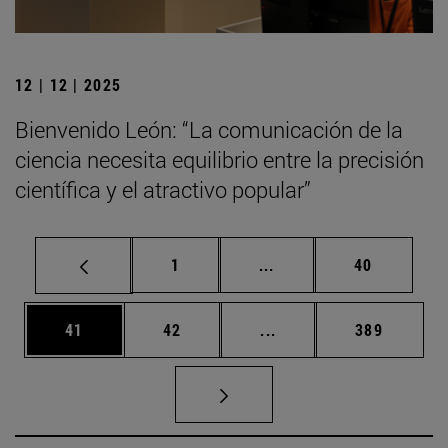
12 | 12 | 2025
Bienvenido León: “La comunicación de la
ciencia necesita equilibrio entre la precisión
científica y el atractivo popular”
Página
Páginas intermedias Us
Página
1
...
40
Página
Página
Páginas intermedias U
Página
41
42
...
389